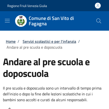
Salta al contenuto principale
Skip to footer content
Regione Friuli Venezia Giulia
Comune di San Vito di
Fagagna
Briciole di pane
Home
/
Servizi scolastici e per l'infanzia
/
Andare al pre scuola e doposcuola
Andare al pre scuola e
doposcuola
Il pre scuola e doposcuola sono un intervallo di tempo prima
dell'inizio o dopo la fine delle lezioni scolastiche in cui i
bambini sono accolti e curati da alcuni responsabili.