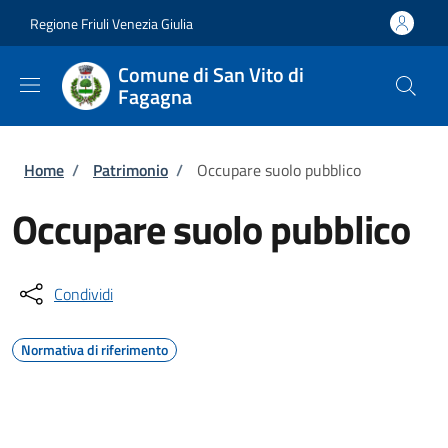
Salta al contenuto principale
Skip to footer content
Regione Friuli Venezia Giulia
Comune di San Vito di
Fagagna
Briciole di pane
Home
/
Patrimonio
/
Occupare suolo pubblico
Occupare suolo pubblico
Condividi
Normativa di riferimento