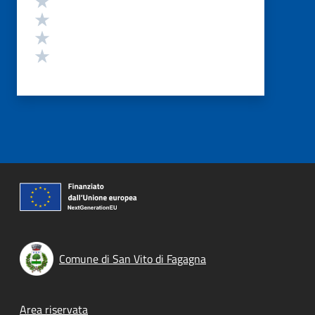
Valuta 3 stelle su 5
Valuta 2 stelle su 5
Valuta 1 stelle su 5
Comune di San Vito di Fagagna
Footer menu
Area riservata