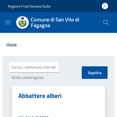
Salta al contenuto principale
Skip to footer content
Regione Friuli Venezia Giulia
Comune di San Vito di
Fagagna
Briciole di pane
Home
Cerca i contenuti che nel
titolo contengono:
Abbattere alberi