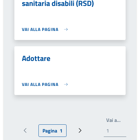
sanitaria disabili (RSD)
VAI ALLA PAGINA
Adottare
VAI ALLA PAGINA
Write th
Vai a…
Pagina
1
Pagina precedente
Pagina attuale
Prossima pagina