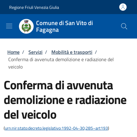
Salta al contenuto principale
Skip to footer content
Regione Friuli Venezia Giulia
Comune di San Vito di
Fagagna
Briciole di pane
Home
/
Servizi
/
Mobilità e trasporti
/
Conferma di avvenuta demolizione e radiazione del
veicolo
Conferma di avvenuta
demolizione e radiazione
del veicolo
(
urn:nir:stato:decreto.legislativo:1992-04-30;285~art193
)