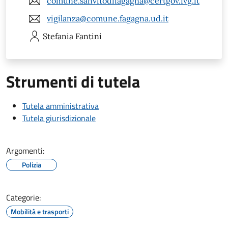
comune.sanvitodifagagna@certgov.fvg.it
vigilanza@comune.fagagna.ud.it
Stefania
Fantini
Strumenti di tutela
Tutela amministrativa
Tutela giurisdizionale
Argomenti:
Polizia
Categorie:
Mobilità e trasporti