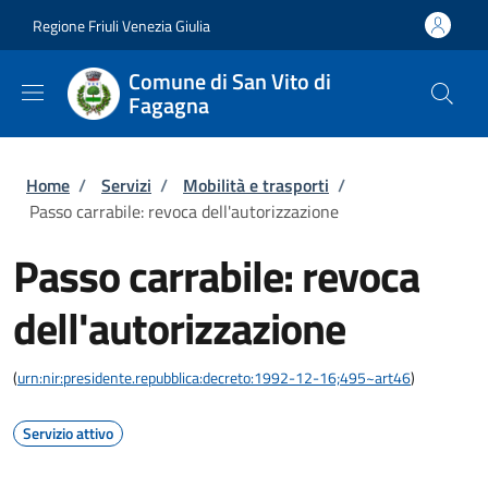
Salta al contenuto principale
Skip to footer content
Regione Friuli Venezia Giulia
Comune di San Vito di
Fagagna
Briciole di pane
Home
/
Servizi
/
Mobilità e trasporti
/
Passo carrabile: revoca dell'autorizzazione
Passo carrabile: revoca
dell'autorizzazione
(
urn:nir:presidente.repubblica:decreto:1992-12-16;495~art46
)
Servizio attivo