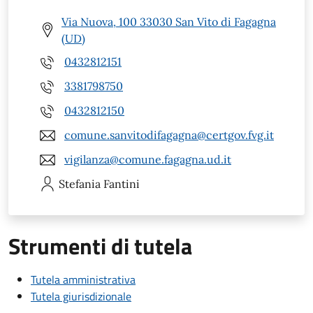
Via Nuova, 100 33030 San Vito di Fagagna
(UD)
0432812151
3381798750
0432812150
comune.sanvitodifagagna@certgov.fvg.it
vigilanza@comune.fagagna.ud.it
Stefania
Fantini
Strumenti di tutela
Tutela amministrativa
Tutela giurisdizionale