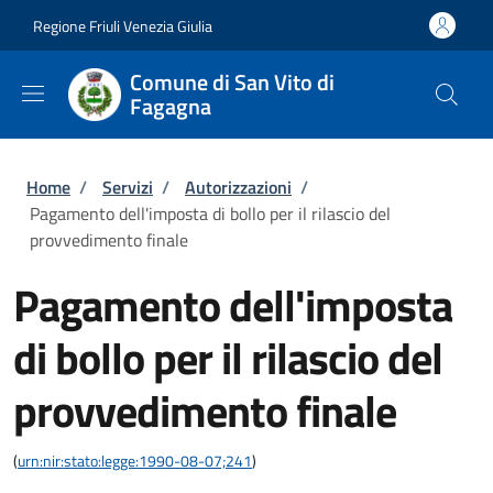
Salta al contenuto principale
Skip to footer content
Regione Friuli Venezia Giulia
Comune di San Vito di
Fagagna
Briciole di pane
Home
/
Servizi
/
Autorizzazioni
/
Pagamento dell'imposta di bollo per il rilascio del
provvedimento finale
Pagamento dell'imposta
di bollo per il rilascio del
provvedimento finale
(
urn:nir:stato:legge:1990-08-07;241
)