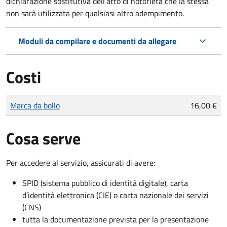
dichiarazione sostitutiva dell’atto di notorietà che la stessa
non sarà utilizzata per qualsiasi altro adempimento.
Moduli da compilare e documenti da allegare
Costi
Tipo di pagamento
Importo
Marca da bollo
16,00 €
Cosa serve
Per accedere al servizio, assicurati di avere:
SPID (sistema pubblico di identità digitale), carta
d’identità elettronica (CIE) o carta nazionale dei servizi
(CNS)
tutta la documentazione prevista per la presentazione