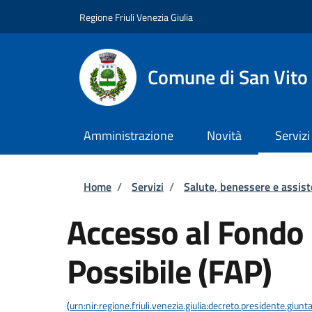
Salta al contenuto principale
Skip to footer content
Regione Friuli Venezia Giulia
Comune di San Vito
Amministrazione
Novità
Servizi
Briciole di pane
Home
/
Servizi
/
Salute, benessere e assis
Accesso al Fondo
Possibile (FAP)
(
urn:nir:regione.friuli.venezia.giulia:decreto.presidente.giu