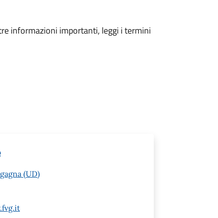
tre informazioni importanti, leggi i termini
e
agagna (UD)
fvg.it