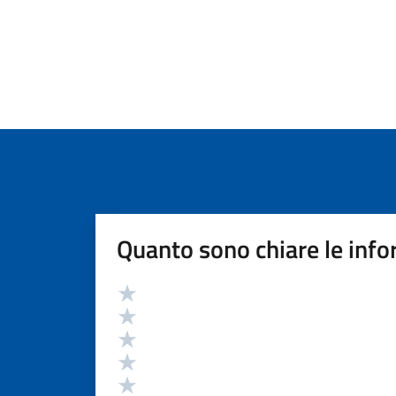
Quanto sono chiare le info
Valutazione
Valuta 5 stelle su 5
Valuta 4 stelle su 5
Valuta 3 stelle su 5
Valuta 2 stelle su 5
Valuta 1 stelle su 5