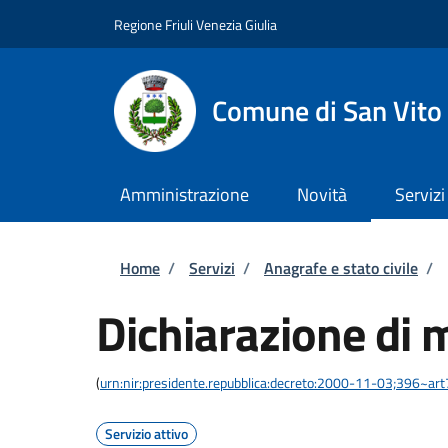
Salta al contenuto principale
Skip to footer content
Regione Friuli Venezia Giulia
Comune di San Vito
Amministrazione
Novità
Servizi
Briciole di pane
Home
/
Servizi
/
Anagrafe e stato civile
/
Dichiarazione di 
(
urn:nir:presidente.repubblica:decreto:2000-11-03;396~ar
Servizio attivo