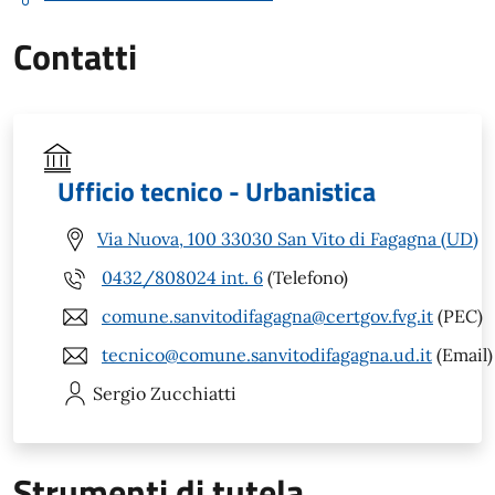
Contatti
Ufficio tecnico - Urbanistica
Via Nuova, 100 33030 San Vito di Fagagna (UD)
0432/808024 int. 6
(Telefono)
comune.sanvitodifagagna@certgov.fvg.it
(PEC)
tecnico@comune.sanvitodifagagna.ud.it
(Email)
Sergio
Zucchiatti
Strumenti di tutela