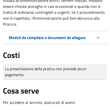
inviata all'Amministrazione entro i termini indicati. Possono
essere chieste proroghe in casi eccezionali e quando non si
tratta di ordinanze contingibili e urgenti. Se il provvedimento
non è rispettato, l'Amministrazione può fare denuncia alla
Procura.
Moduli da compilare e documenti da allegare
Costi
Tipo di pagamento
Importo
La presentazione della pratica non prevede alcun
pagamento
Cosa serve
Per accedere al servizio, assicurati di avere: