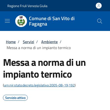
Salta al contenuto principale
Skip to footer content
Regione Friuli Venezia Giulia
Comune di San Vito di
Fagagna
Briciole di pane
Home
/
Servizi
/
Ambiente
/
Messa a norma di un impianto termico
Messa a norma di un
impianto termico
(
urn:nir:stato:decreto.legislativo:2005-08-19;192
)
Servizio attivo