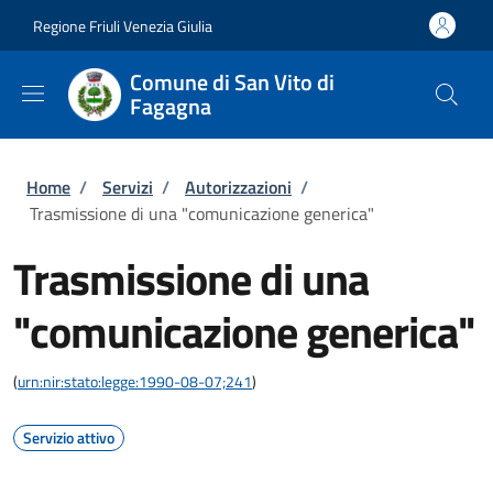
Salta al contenuto principale
Skip to footer content
Regione Friuli Venezia Giulia
Comune di San Vito di
Fagagna
Briciole di pane
Home
/
Servizi
/
Autorizzazioni
/
Trasmissione di una "comunicazione generica"
Trasmissione di una
"comunicazione generica"
(
urn:nir:stato:legge:1990-08-07;241
)
Servizio attivo