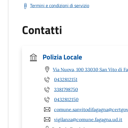
Termini e condizioni di servizio
Contatti
Polizia Locale
Via Nuova, 100 33030 San Vito di F
0432812151
3381798750
0432812150
comune.sanvitodifagagna@certgov.
vigilanza@comune.fagagna.ud.it