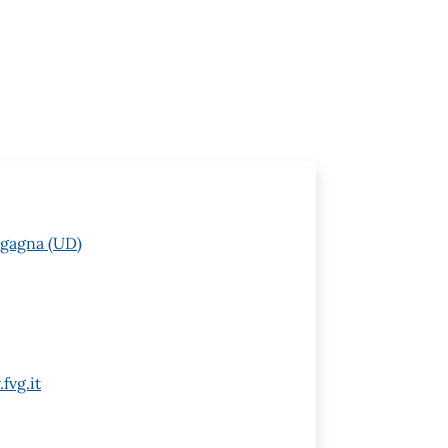
agagna (UD)
fvg.it