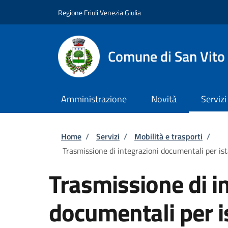
Salta al contenuto principale
Skip to footer content
Regione Friuli Venezia Giulia
Comune di San Vito
Amministrazione
Novità
Servizi
Briciole di pane
Home
/
Servizi
/
Mobilità e trasporti
/
Trasmissione di integrazioni documentali per ista
Trasmissione di i
documentali per is