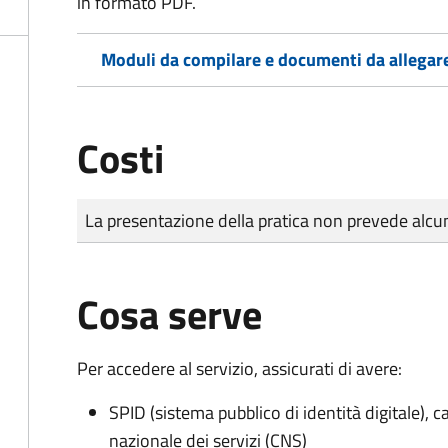
in formato PDF.
Moduli da compilare e documenti da allegar
Costi
Tipo di pagamento
Importo
La presentazione della pratica non prevede al
Cosa serve
Per accedere al servizio, assicurati di avere:
SPID (sistema pubblico di identità digitale), ca
nazionale dei servizi (CNS)