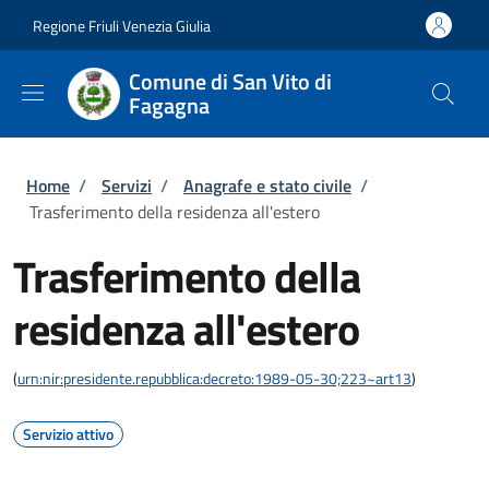
Salta al contenuto principale
Skip to footer content
Regione Friuli Venezia Giulia
Comune di San Vito di
Fagagna
Briciole di pane
Home
/
Servizi
/
Anagrafe e stato civile
/
Trasferimento della residenza all'estero
Trasferimento della
residenza all'estero
(
urn:nir:presidente.repubblica:decreto:1989-05-30;223~art13
)
Servizio attivo