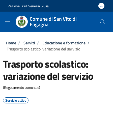
Salta al contenuto principale
Skip to footer content
Regione Friuli Venezia Giulia
Comune di San Vito di
Fagagna
Briciole di pane
Home
/
Servizi
/
Educazione e formazione
/
Trasporto scolastico: variazione del servizio
Trasporto scolastico:
variazione del servizio
(Regolamento comunale)
Servizio attivo