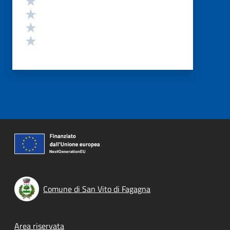
Valuta 3 stelle su 5
Valuta 2 stelle su 5
Valuta 1 stelle su 5
Comune di San Vito di Fagagna
Footer menu
Area riservata