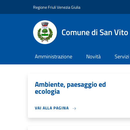
Salta al contenuto principale
Skip to footer content
Regione Friuli Venezia Giulia
Comune di San Vito
Amministrazione
Novità
Servizi
Ambiente, paesaggio ed
ecologia
VAI ALLA PAGINA