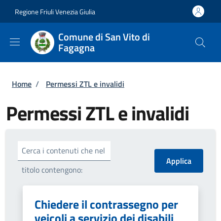
Salta al contenuto principale
Skip to footer content
Regione Friuli Venezia Giulia
Comune di San Vito di
Fagagna
Briciole di pane
Home
/
Permessi ZTL e invalidi
Permessi ZTL e invalidi
Cerca i contenuti che nel
titolo contengono:
Chiedere il contrassegno per
veicoli a servizio dei disabili