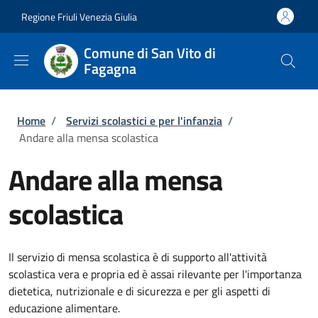
Salta al contenuto principale
Skip to footer content
Regione Friuli Venezia Giulia
Comune di San Vito di
Fagagna
Briciole di pane
Home
/
Servizi scolastici e per l'infanzia
/
Andare alla mensa scolastica
Andare alla mensa
scolastica
Il servizio di mensa scolastica è di supporto all'attività
scolastica vera e propria ed è assai rilevante per l'importanza
dietetica, nutrizionale e di sicurezza e per gli aspetti di
educazione alimentare.