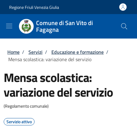
Salta al contenuto principale
Skip to footer content
Regione Friuli Venezia Giulia
Comune di San Vito di
Fagagna
Briciole di pane
Home
/
Servizi
/
Educazione e formazione
/
Mensa scolastica: variazione del servizio
Mensa scolastica:
variazione del servizio
(Regolamento comunale)
Servizio attivo