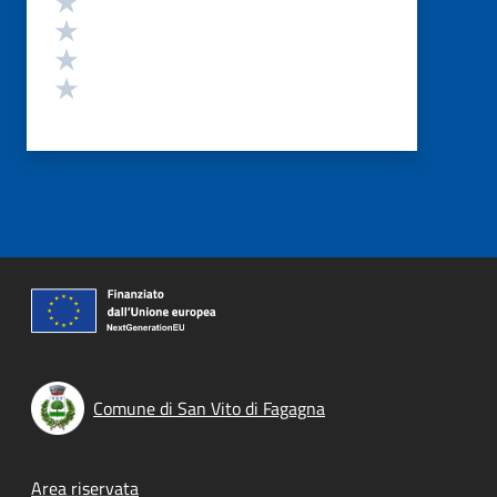
Valuta 3 stelle su 5
Valuta 2 stelle su 5
Valuta 1 stelle su 5
Comune di San Vito di Fagagna
Footer menu
Area riservata