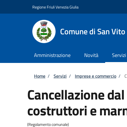
Salta al contenuto principale
Skip to footer content
Regione Friuli Venezia Giulia
Comune di San Vito
Amministrazione
Novità
Servizi
Briciole di pane
Home
/
Servizi
/
Imprese e commercio
/
C
Cancellazione dal 
costruttori e mar
(Regolamento comunale)