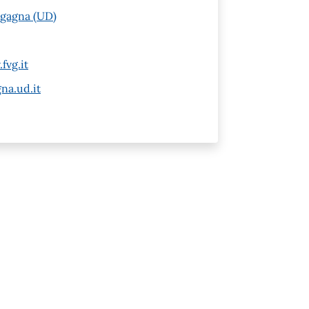
agagna (UD)
fvg.it
na.ud.it