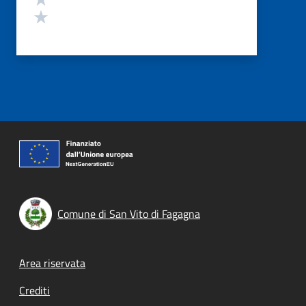
Valuta 1 stelle su 5
Comune di San Vito di Fagagna
Footer menu
Area riservata
Crediti