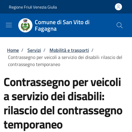
Salta al contenuto principale
Skip to footer content
Regione Friuli Venezia Giulia
Comune di San Vito di
Fagagna
Briciole di pane
Home
/
Servizi
/
Mobilità e trasporti
/
Contrassegno per veicoli a servizio dei disabili: rilascio del
contrassegno temporaneo
Contrassegno per veicoli
a servizio dei disabili:
rilascio del contrassegno
temporaneo